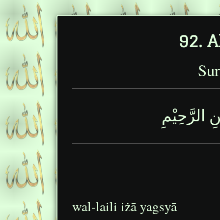
Sur
نِ الرَّحِيْمِ
wal-laili iżā yagsyā