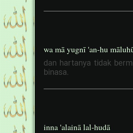
wa mā yugnī 'an-hu māluhū
dan hartanya tidak berma
binasa.
inna 'alainā lal-hudā