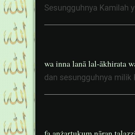
Sesungguhnya Kamilah y
wa inna lanā lal-ākhirata w
dan sesungguhnya milik K
fa anżartukum nāran talaẓẓ