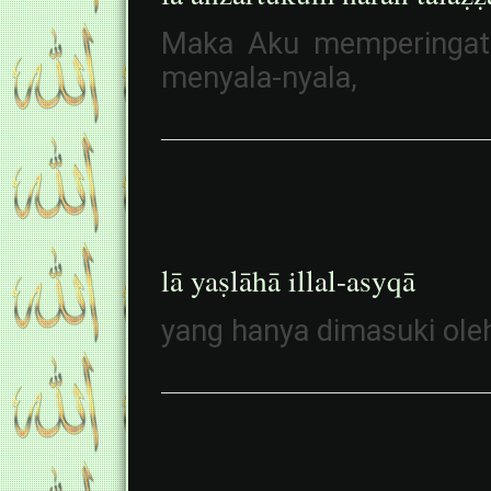
Maka Aku memperingat
menyala-nyala,
lā yaṣlāhā illal-asyqā
yang hanya dimasuki oleh