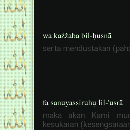
wa każżaba bil-ḥusnā
serta mendustakan (pahal
fa sanuyassiruhụ lil-'usrā
maka akan Kami muda
kesukaran (kesengsaraan