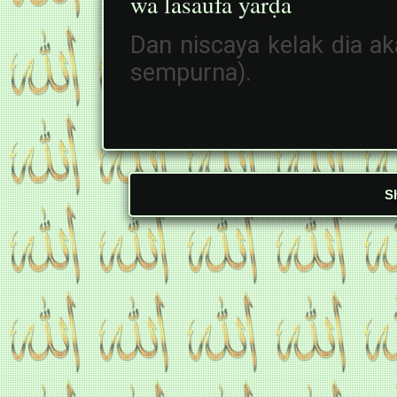
wa lasaufa yarḍā
Dan niscaya kelak dia 
sempurna).
S