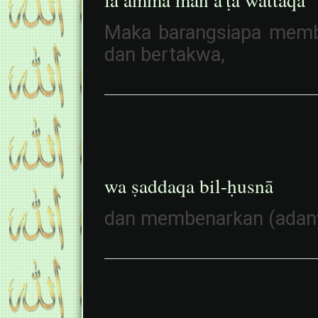
Maka barangsiapa member
dan bertakwa,
wa ṣaddaqa bil-ḥusnā
dan membenarkan (adanya