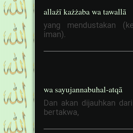
allażī każżaba wa tawallā
yang mendustakan (keb
iman).
wa sayujannabuhal-atqā
Dan akan dijauhkan dari
bertakwa,