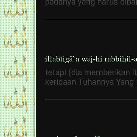
padanya yang harus diba
illabtigā`a waj-hi rabbihil-a
tetapi (dia memberikan 
keridaan Tuhannya Yang 