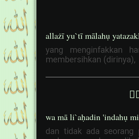
allażī yu`tī mālahụ yataza
yang menginfakkan har
membersihkan (dirinya),
ىٓۙ
wa mā li`aḥadin 'indahụ mi
dan tidak ada seorang