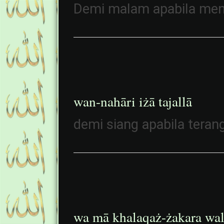
Demi malam apabila menu
wan-nahāri iżā tajallā
demi siang apabila teran
wa mā khalaqaż-żakara wa