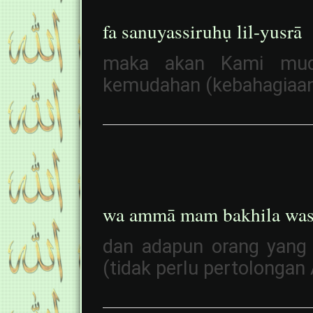
fa sanuyassiruhụ lil-yusrā
maka akan Kami muda
kemudahan (kebahagiaan
wa ammā mam bakhila was
dan adapun orang yang 
(tidak perlu pertolongan 