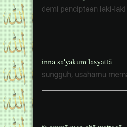
demi penciptaan laki-lak
inna sa'yakum lasyattā
sungguh, usahamu mem
fa ammā man a'ṭā wattaqā