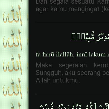
Dan segala sesuatu Kam
agar kamu mengingat (ke
نَذِيْرٌ مُّبِيْنٌۚ
fa firrū ilallāh, innī lak
Maka segeralah kemba
Sungguh, aku seorang pem
Allah untukmu.
ِيْ لَكُمْ مِّنْهُ نَذِيْرٌ مُّبِيْنٌ