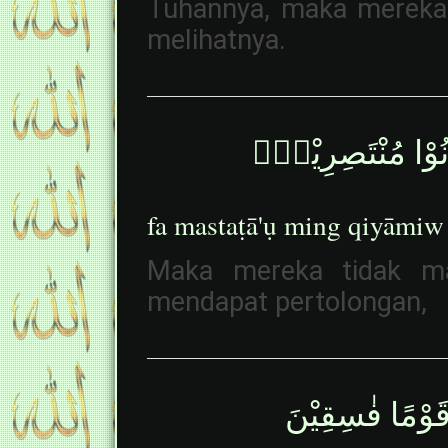
Tuhannya, maka mereka
melihatnya.
نُوْا مُنْتَصِرِيْنَۙ
fa mastaṭā'ụ ming qiyāmiw
Maka mereka tidak m
mendapat pertolongan,
ا قَوْمًا فٰسِقِيْنَ