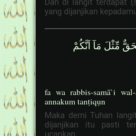
Dan di langit terdapat 
yang dijanjikan kepadam
ٌّ مِّثْلَ مَآ اَنَّكُمْ
fa wa rabbis-samā`i wal
annakum tanṭiqụn
Maka demi Tuhan langi
dijanjikan itu pasti 
ucapkan.