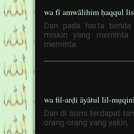
wa fī amwālihim ḥaqqul li
Dan pada harta benda
miskin yang meminta 
meminta.
wa fil-arḍi āyātul lil-mụqin
Dan di bumi terdapat tan
orang-orang yang yakin,