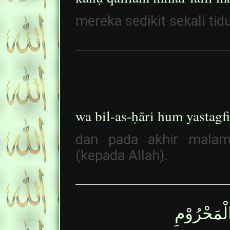
mereka sedikit sekali ti
wa bil-as-ḥāri hum yastagf
dan pada akhir mal
(kepada Allah).
لْمَحْرُوْمِ