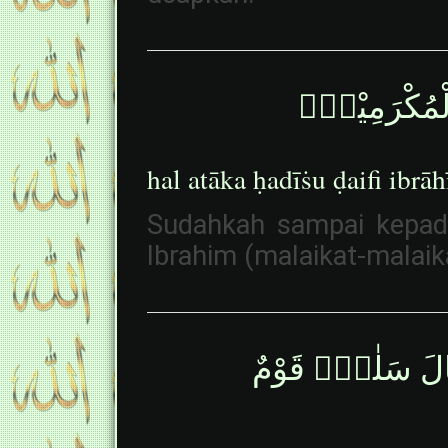
الْمُكْرَمِيْنَۘ
hal atāka ḥadīṡu ḍaifi ibr
Sudahkah sampai kepa
Ibrahim (malaikat-malaik
ۗقَالَ سَلٰمٌۚ قَوْمٌ