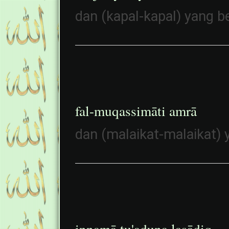
dan (kapal-kapal) yang 
fal-muqassimāti amrā
dan (malaikat-malaikat)
innamā tụ'adụna laṣādiq