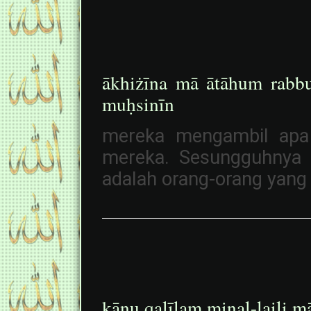
ākhiżīna mā ātāhum rabb
muḥsinīn
mereka mengambil apa 
mereka. Sesungguhnya 
adalah orang-orang yang 
kānụ qalīlam minal-laili m