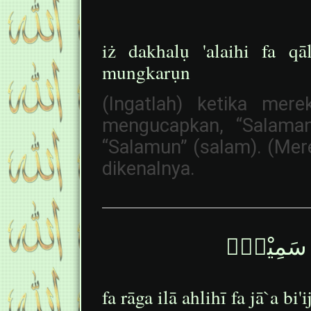
iż dakhalụ 'alaihi fa q
mungkarụn
(Ingatlah) ketika mer
mengucapkan, “Salaman
“Salamun” (salam). (Mer
dikenalnya.
لٍ سَمِيْنٍۙ
fa rāga ilā ahlihī fa jā`a bi'