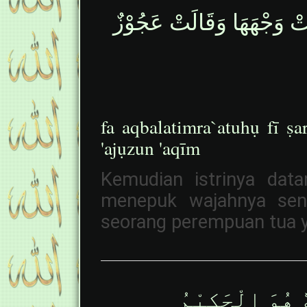
َتْ وَجْهَهَا وَقَالَتْ عَجُوْزٌ
fa aqbalatimra`atuhụ fī ṣa
'ajụzun 'aqīm
Kemudian istrinya dat
menepuk wajahnya sendi
seorang perempuan tua 
ٗ هُوَ الْحَكِيْمُ