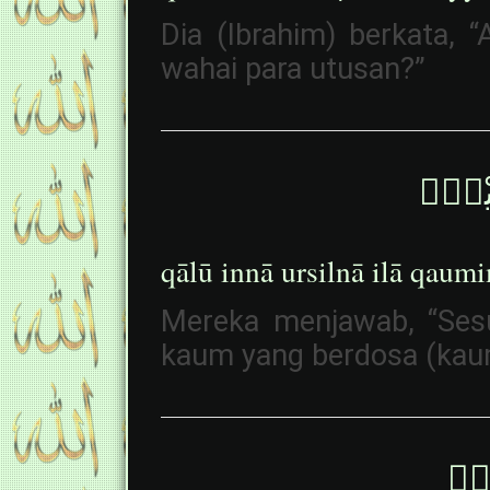
Dia (Ibrahim) berkata,
wahai para utusan?”
ِمِيْنَۙ
qālū innā ursilnā ilā qau
Mereka menjawab, “Ses
kaum yang berdosa (kau
ْنٍۙ