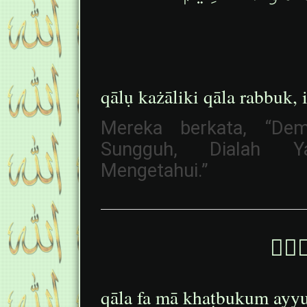
qālụ każāliki qāla rabbuk,
Mereka berkata, “Dem
Sungguh, Dialah Y
Mengetahui.”
وْنَۚ
qāla fa mā khaṭbukum ayy