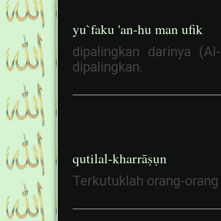
yu`faku 'an-hu man ufik
dipalingkan darinya (A
dipalingkan.
qutilal-kharrāṣụn
Terkutuklah orang-orang