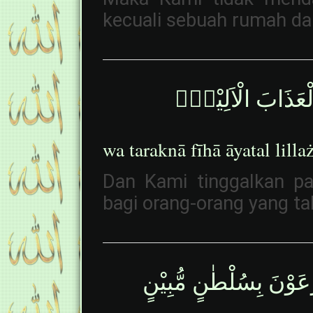
kecuali sebuah rumah dar
َ الْعَذَابَ الْاَلِيْمَۗ
wa taraknā fīhā āyatal lill
Dan Kami tinggalkan pa
bagi orang-orang yang ta
عَوْنَ بِسُلْطٰنٍ مُّبِيْنٍ