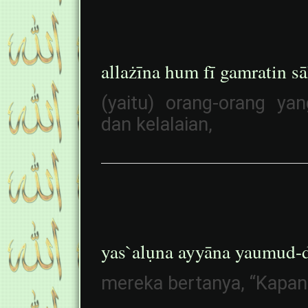
allażīna hum fī gamratin s
(yaitu) orang-orang y
dan kelalaian,
yas`alụna ayyāna yaumud-
mereka bertanya, “Kapan