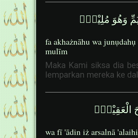
ْيَمِّ وَهُوَ مُلِيْمٌۗ
fa akhażnāhu wa junụdahụ
mulīm
Maka Kami siksa dia bes
lemparkan mereka ke dal
يْحَ الْعَقِيْمَۚ
wa fī 'ādin iż arsalnā 'alai