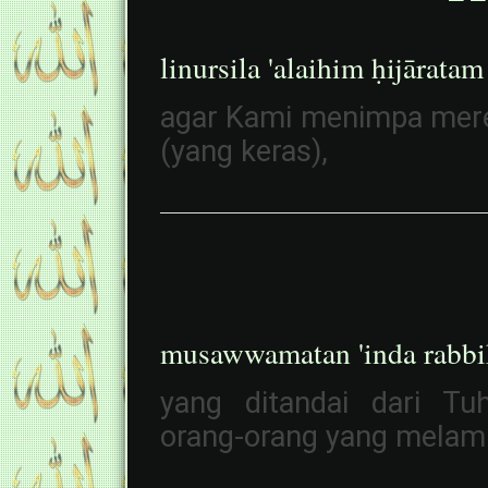
linursila 'alaihim ḥijāratam
agar Kami menimpa mere
(yang keras),
musawwamatan 'inda rabbik
yang ditandai dari T
orang-orang yang melamp