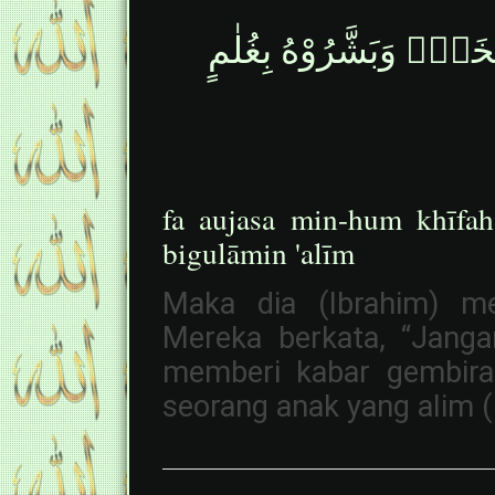
َخَفْۗ وَبَشَّرُوْهُ بِغُلٰمٍ
fa aujasa min-hum khīfah
bigulāmin 'alīm
Maka dia (Ibrahim) me
Mereka berkata, “Jang
memberi kabar gembira
seorang anak yang alim (