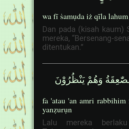
wa fī ṡamụda iż qīla lahum 
Dan pada (kisah kaum) 
mereka, “Bersenang-sen
ditentukan.”
الصّٰعِقَةُ وَهُمْ يَنْظُرُوْنَ
fa 'atau 'an amri rabbihi
yanẓurụn
Lalu mereka berlaku