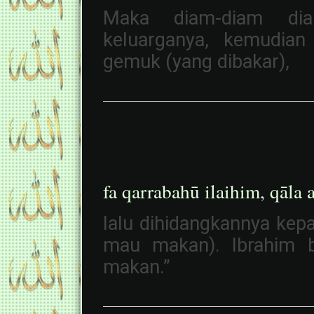
Maka diam-diam dia
keluarganya, kemudian
gemuk (yang dibakar),
fa qarrabahū ilaihim, qāla 
lalu dihidangkannya kep
mau makan). Ibrahim b
makan.”