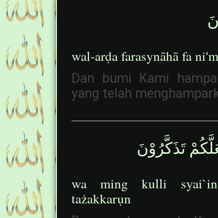
نَ
wal-arḍa farasynāhā fa ni'
Dan bumi Kami hampark
yang telah menghampark
َكُمْ تَذَكَّرُوْنَ
wa ming kulli syai`in
tażakkarụn