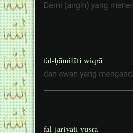
Demi (angin) yang mene
fal-ḥāmilāti wiqrā
dan awan yang mengandu
fal-jāriyāti yusrā