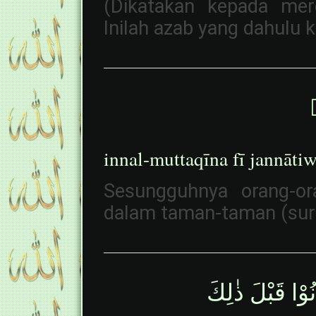
(Dikatakan kepada mer
Inilah azab yang dahulu 
ۙ
innal-muttaqīna fī jannāti
Sesungguhnya orang-or
dalam taman-taman (surg
انُوْا قَبْلَ ذٰلِكَ