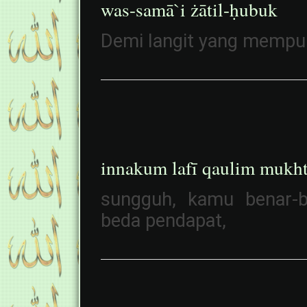
was-samā`i żātil-ḥubuk
Demi langit yang mempuny
innakum lafī qaulim mukht
sungguh, kamu benar-b
beda pendapat,