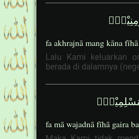
ؤْمِنِيْنَۚ
fa akhrajnā mang kāna fīh
Lalu Kami keluarkan o
berada di dalamnya (nege
لْمُسْلِمِيْنَۚ
fa mā wajadnā fīhā gaira b
Maka Kami tidak mendap