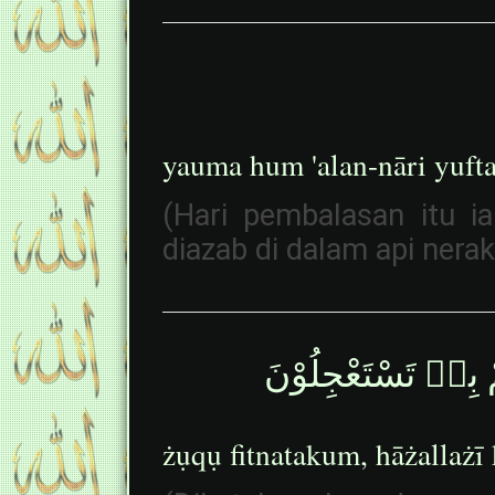
yauma hum 'alan-nāri yuft
(Hari pembalasan itu ia
diazab di dalam api nerak
مْ بِهٖ تَسْتَعْجِلُوْنَ
żụqụ fitnatakum, hāżallażī 