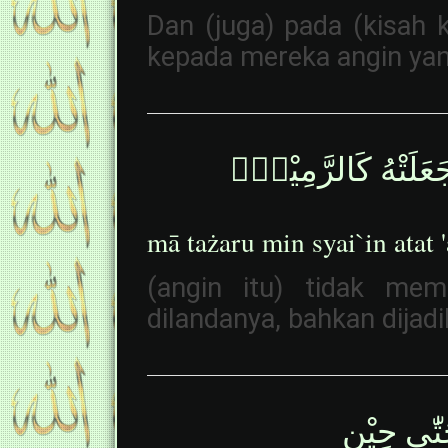
Dan (juga) pada (kisah 
kepada mereka angin ya
جَعَلَتْهُ كَالرَّمِيْمِۗ
mā tażaru min syai`in atat '
(angin itu) tidak me
dilandanya, bahkan dijad
حَتّٰى حِيْنٍ