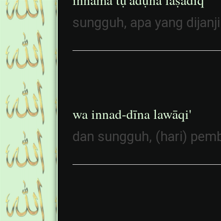
sungguh, apa yang dijanj
wa innad-dīna lawāqi'
dan sungguh, (hari) pemba