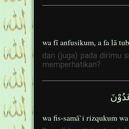
wa fī anfusikum, a fa lā tu
dan (juga) pada dirimu 
memperhatikan?
دُوْنَ
wa fis-samā`i rizqukum wa