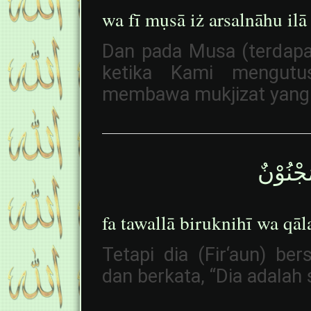
wa fī mụsā iż arsalnāhu ilā
Dan pada Musa (terdapa
ketika Kami mengutu
membawa mukjizat yang 
جْنُوْنٌ
fa tawallā biruknihī wa qā
Tetapi dia (Fir‘aun) be
dan berkata, “Dia adalah 