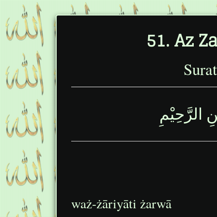
Sura
نِ الرَّحِيْمِ
waż-żāriyāti żarwā