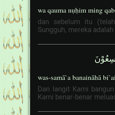
wa qauma nụḥim ming qabl
dan sebelum itu (tela
Sungguh, mereka adalah 
وْسِعُوْنَ
was-samā`a banaināhā bi`a
Dan langit Kami bangun
Kami benar-benar melua